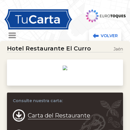
Ir al contenido principal
Ir al menú de navegación
VOLVER
Ir al menú de navegación
Hotel Restaurante El Curro
Jaén
Consulte nuestra carta:
Carta del Restaurante