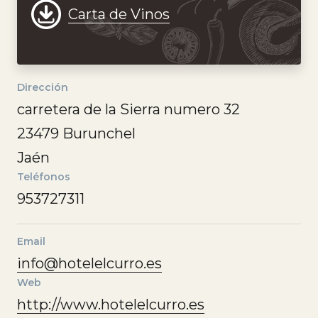
Carta de Vinos
Dirección
carretera de la Sierra numero 32
23479 Burunchel
Jaén
Teléfonos
953727311
Email
info@hotelelcurro.es
Utilizamos cookies propias y de terceros para ofrecer
Web
una experiencia más personalizada. Si continua
http://www.hotelelcurro.es
navegando consideramos que acepta el uso de