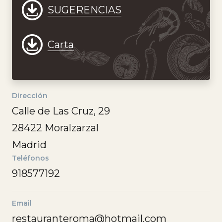
SUGERENCIAS
Carta
Dirección
Calle de Las Cruz, 29
28422 Moralzarzal
Madrid
Teléfonos
918577192
Email
restauranteroma@hotmail.com